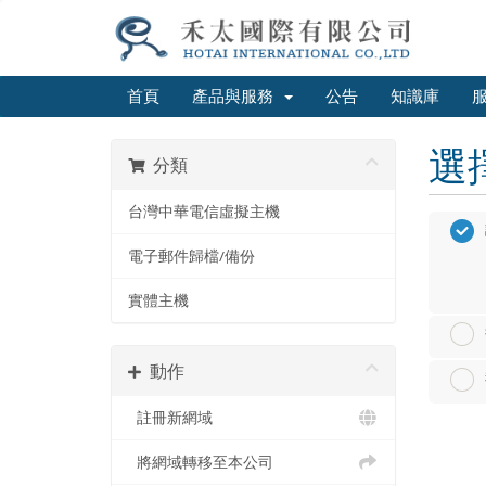
首頁
產品與服務
公告
知識庫
選
分類
台灣中華電信虛擬主機
電子郵件歸檔/備份
實體主機
動作
註冊新網域
將網域轉移至本公司