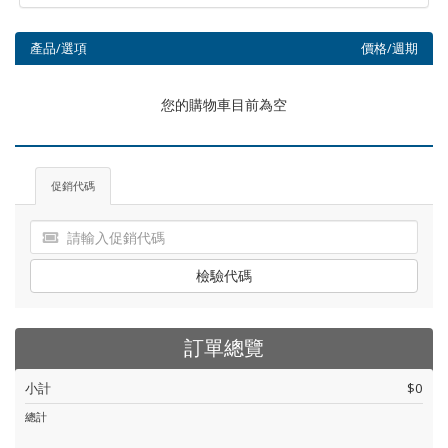
產品/選項
價格/週期
您的購物車目前為空
促銷代碼
檢驗代碼
訂單總覽
小計
$0
總計